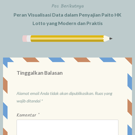
Pos Berikutnya
Peran Visualisasi Data dalam Penyajian Paito HK
Lotto yang Modern dan Praktis
Tinggalkan Balasan
Alamat email Anda tidak akan dipublikasikan.
Ruas yang
wajib ditandai
*
Komentar
*