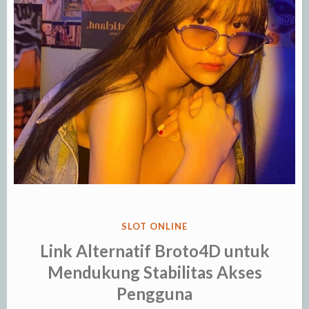
DIPOSKAN
SLOT ONLINE
PADA
Link Alternatif Broto4D untuk
Mendukung Stabilitas Akses
Pengguna