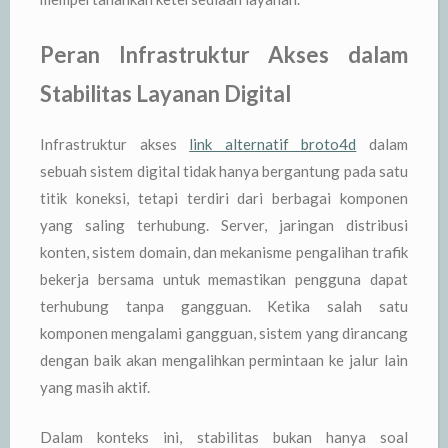
Peran Infrastruktur Akses dalam
Stabilitas Layanan Digital
Infrastruktur akses
link alternatif broto4d
dalam
sebuah sistem digital tidak hanya bergantung pada satu
titik koneksi, tetapi terdiri dari berbagai komponen
yang saling terhubung. Server, jaringan distribusi
konten, sistem domain, dan mekanisme pengalihan trafik
bekerja bersama untuk memastikan pengguna dapat
terhubung tanpa gangguan. Ketika salah satu
komponen mengalami gangguan, sistem yang dirancang
dengan baik akan mengalihkan permintaan ke jalur lain
yang masih aktif.
Dalam konteks ini, stabilitas bukan hanya soal