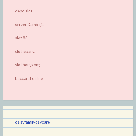
depo slot
server Kamboja
slot 88
slot jepang
slot hongkong
baccarat online
daisyfamilydaycare