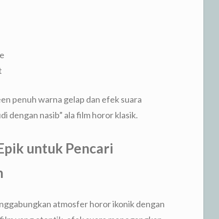
ze
t
een penuh warna gelap dan efek suara
 dengan nasib” ala film horor klasik.
Epik untuk Pencari
n
enggabungkan atmosfer horor ikonik dengan