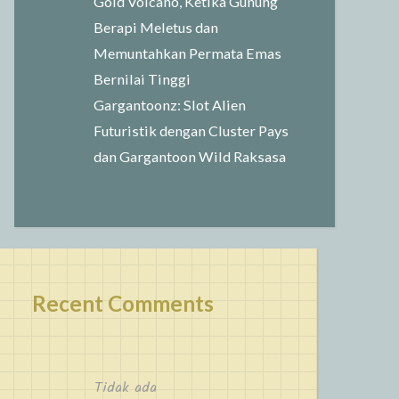
Gold Volcano, Ketika Gunung
Berapi Meletus dan
Memuntahkan Permata Emas
Bernilai Tinggi
Gargantoonz: Slot Alien
Futuristik dengan Cluster Pays
dan Gargantoon Wild Raksasa
Recent Comments
Tidak ada