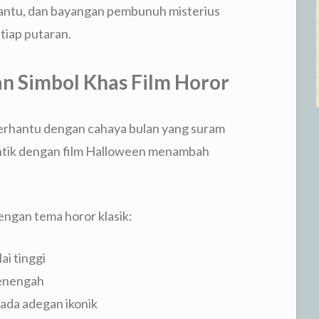
antu, dan bayangan pembunuh misterius
tiap putaran.
n Simbol Khas Film Horor
berhantu dengan cahaya bulan yang suram
dentik dengan film Halloween menambah
engan tema horor klasik:
ai tinggi
enengah
ada adegan ikonik