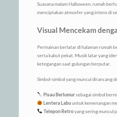
Suasana malam Halloween, rumah berh
menciptakan atmosfer yang intens di se
Visual Mencekam denga
Permainan berlatar di halaman rumah 
serta kabut pekat. Musik latar yang i
ketegangan saat gulungan berputar.
Simbol-simbol yang muncul dirancang d
Pisau Berlumur
sebagai simbol bernil
Lentera Labu
untuk kemenangan m
Telepon Retro
yang sering muncul p