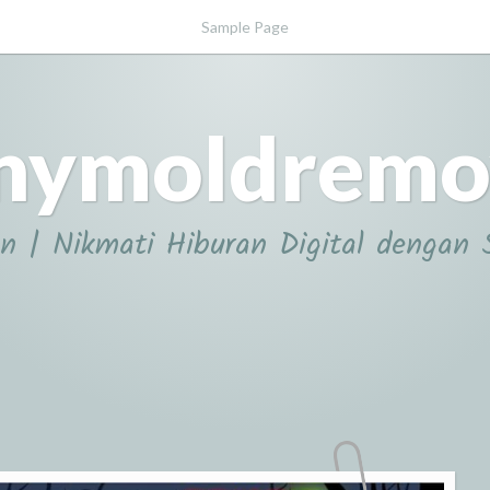
Sample Page
nymoldremo
n | Nikmati Hiburan Digital dengan